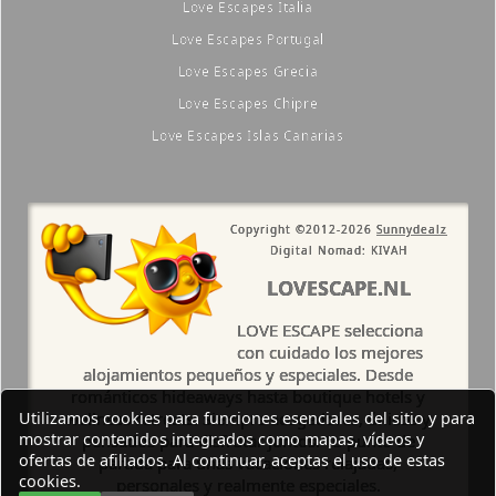
Love Escapes Italia
Love Escapes Portugal
Love Escapes Grecia
Love Escapes Chipre
Love Escapes Islas Canarias
Copyright ©2012-2026
Sunnydealz
Digital Nomad: KIVAH
LOVESCAPE.NL
LOVE ESCAPE selecciona
con cuidado los mejores
alojamientos pequeños y especiales. Desde
románticos hideaways hasta boutique hotels y
Utilizamos cookies para funciones esenciales del sitio y para
wellness retreats. Siempre acogedores, únicos y
mostrar contenidos integrados como mapas, vídeos y
pensados para disfrutar juntos. Tu punto de
ofertas de afiliados. Al continuar, aceptas el uso de estas
partida para unas vacaciones relajadas,
cookies.
personales y realmente especiales.