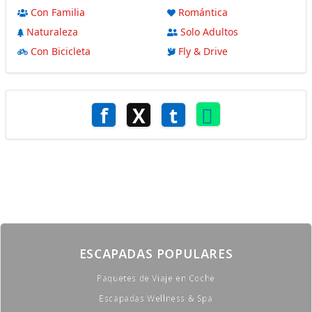
Con Familia
Romántica
Naturaleza
Solo Adultos
Con Bicicleta
Fly & Drive
f
X
t
ESCAPADAS POPULARES
Paquetes de Viaje en Coche
Escapadas Wellness & Spa