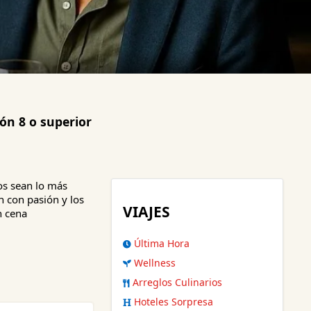
ón 8 o superior
os sean lo más
n con pasión y los
VIAJES
n cena
Última Hora
Wellness
Arreglos Culinarios
Hoteles Sorpresa