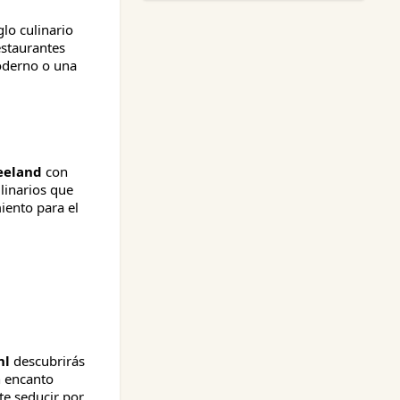
lo culinario
estaurantes
oderno o una
eeland
con
linarios que
iento para el
nl
descubrirás
n encanto
ate seducir por