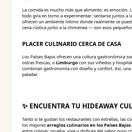
La comida es mucho más que alimento: es emoción. U
todo gira en torno a experimentar: sentarse juntos a 
ofrecen un ambiente íntimo donde realmente se puede
cena rústica junto a la chimenea — son esos pequeñ
PLACER CULINARIO CERCA DE CASA
Los Países Bajos ofrecen una cultura gastronómica s
ostras frescas, o
Limburgo
con sus viñedos y hospita
combinan gastronomía con diseño y confort. Así, una 
paladar.
✨ ENCUENTRA TU HIDEAWAY CUL
Tanto si te gustan los restaurantes con estrellas, las
los mejores
arreglos culinarios en los Países Bajos
entre colinas: prueba, vive y disfruta del sabor puro c