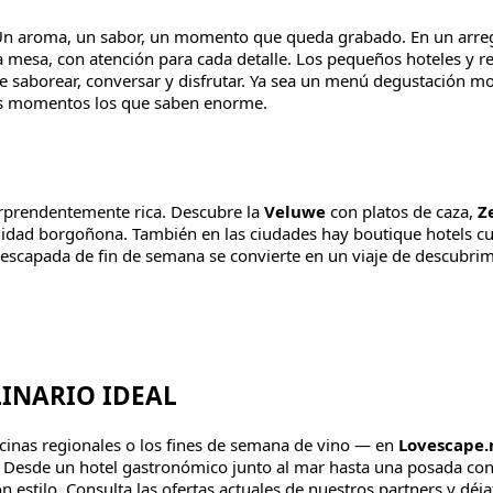
n aroma, un sabor, un momento que queda grabado. En un arreg
la mesa, con atención para cada detalle. Los pequeños hoteles y r
 saborear, conversar y disfrutar. Ya sea un menú degustación m
os momentos los que saben enorme.
orprendentemente rica. Descubre la
Veluwe
con platos de caza,
Z
lidad borgoñona. También en las ciudades hay boutique hotels cu
escapada de fin de semana se convierte en un viaje de descubrim
INARIO IDEAL
 cocinas regionales o los fines de semana de vino — en
Lovescape.
. Desde un hotel gastronómico junto al mar hasta una posada co
on estilo. Consulta las ofertas actuales de nuestros partners y déj