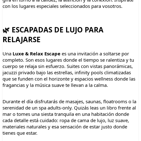
con los lugares especiales seleccionados para vosotros.
🌿 ESCAPADAS DE LUJO PARA
RELAJARSE
Una
Luxe & Relax Escape
es una invitación a soltarse por
completo. Son esos lugares donde el tiempo se ralentiza y tu
cuerpo se relaja sin esfuerzo. Suites con vistas panorámicas,
jacuzzi privado bajo las estrellas, infinity pools climatizadas
que se funden con el horizonte y espacios wellness donde las
fragancias y la música suave te llevan a la calma.
Durante el día disfrutarás de masajes, saunas, floatrooms o la
serenidad de un spa adults-only. Quizás leas un libro frente al
mar o tomes una siesta tranquila en una habitación donde
cada detalle está cuidado: ropa de cama de lujo, luz suave,
materiales naturales y esa sensación de estar justo donde
tienes que estar.