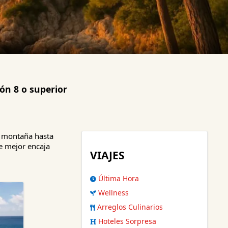
ón 8 o superior
e montaña hasta
ue mejor encaja
VIAJES
Última Hora
Wellness
Arreglos Culinarios
Hoteles Sorpresa