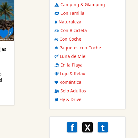
Camping & Glamping
Con Familia
Naturaleza
Con Bicicleta
Con Coche
Paquetes con Coche
jas
Luna de Miel
En la Playa
Lujo & Relax
o
el
Romántica
Solo Adultos
Fly & Drive
f
X
t