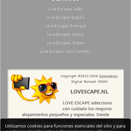
Love Escapes Italia
Love Escapes España
Love Escapes Portugal
Love Escapes Grecia
Love Escapes Chipre
Love Escapes Islas Canarias
Copyright ©2012-2026
Sunnydealz
Digital Nomad: KIVAH
LOVESCAPE.NL
LOVE ESCAPE selecciona
con cuidado los mejores
alojamientos pequeños y especiales. Desde
románticos hideaways hasta boutique hotels y
Utilizamos cookies para funciones esenciales del sitio y para
wellness retreats. Siempre acogedores, únicos y