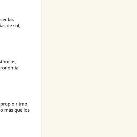
ser las
as de sol,
tóricos,
stronomía
 propio ritmo.
ho más que los