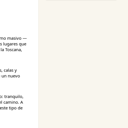
rismo masivo —
es lugares que
la Toscana,
, calas y
e un nuevo
o: tranquilo,
el camino. A
este tipo de