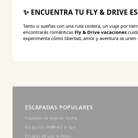
✨ ENCUENTRA TU FLY & DRIVE E
Tanto si sueñas con una ruta costera, un viaje por tie
encontrarás románticas
Fly & Drive vacaciones
cuida
experimenta cómo libertad, amor y aventura se unen e
ESCAPADAS POPULARES
Paquetes de Viaje en Coche
Escapadas Wellness & Spa
Escapes de Lujo & Relax