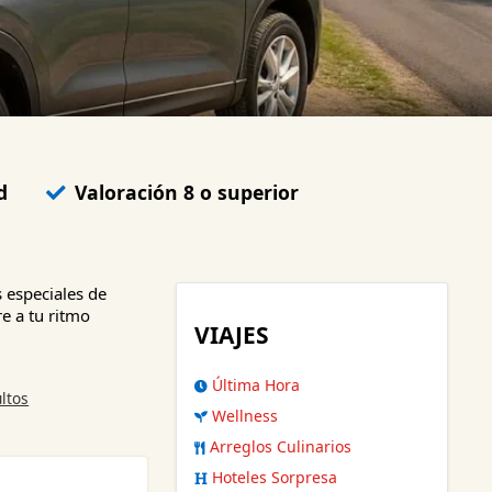
d
Valoración 8 o superior
s especiales de
e a tu ritmo
VIAJES
Última Hora
ltos
Wellness
Arreglos Culinarios
Hoteles Sorpresa