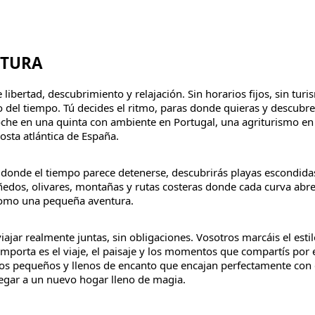
NTURA
e libertad, descubrimiento y relajación. Sin horarios fijos, sin tu
jo del tiempo. Tú decides el ritmo, paras donde quieras y descubr
oche en una quinta con ambiente en Portugal, una agriturismo en 
osta atlántica de España.
donde el tiempo parece detenerse, descubrirás playas escondidas
ñedos, olivares, montañas y rutas costeras donde cada curva abr
e como una pequeña aventura.
iajar realmente juntas, sin obligaciones. Vosotros marcáis el estil
mporta es el viaje, el paisaje y los momentos que compartís por 
os pequeños y llenos de encanto que encajan perfectamente con 
egar a un nuevo hogar lleno de magia.