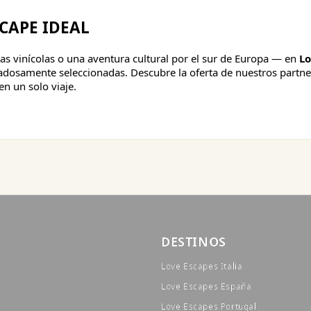
SCAPE IDEAL
rras vinícolas o una aventura cultural por el sur de Europa — en
Lo
dosamente seleccionadas. Descubre la oferta de nuestros partne
n un solo viaje.
DESTINOS
Love Escapes Italia
Love Escapes España
Love Escapes Portugal