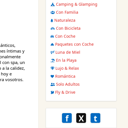
Camping & Glamping
Con Familia
Naturaleza
Con Bicicleta
Con Coche
Paquetes con Coche
ánticos,
nes íntimas y
Luna de Miel
sonalmente
En la Playa
l con spa, un
a la calidez,
Lujo & Relax
e hoy e
Romántica
ra vosotros.
Solo Adultos
Fly & Drive
f
X
t