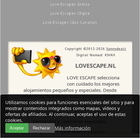
Love Escapes Grecia
Love Escapes Chipre
Love Escapes Islas Canarias
Copyright ©2012-2026
Sunnydealz
Digital Nomad: KIVAH
LOVESCAPE.NL
LOVE ESCAPE selecciona
con cuidado los mejores
alojamientos pequeños y especiales. Desde
románticos hideaways hasta boutique hotels y
Utilizamos cookies para funciones esenciales del sitio y para
wellness retreats. Siempre acogedores, únicos y
mostrar contenidos integrados como mapas, vídeos y
pensados para disfrutar juntos. Tu punto de
ofertas de afiliados. Al continuar, aceptas el uso de estas
partida para unas vacaciones relajadas,
cookies.
personales y realmente especiales.
Más información
Aceptar
Rechazar
Sobre nós
|
Aviso legal
|
Contacto