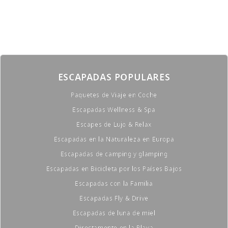
ESCAPADAS POPULARES
Paquetes de Viaje en Coche
Escapadas Wellness & Spa
Escapes de Lujo & Relax
Escapadas en la Naturaleza en Europa
Escapadas de camping y glamping
Escapadas en Bicicleta por los Países Bajos
Escapadas con la Familia
Escapadas Fly & Drive
Escapadas de luna de miel
Directamente en la Playa