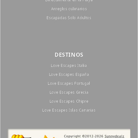
Arreglos culinarios
Escapadas Solo Adultos
DESTINOS
Love Escapes Italia
Love Escapes España
Love Escapes Portugal
Love Escapes Grecia
Love Escapes Chipre
Love Escapes Islas Canarias
Copyright ©2012-2026
Sunnydealz