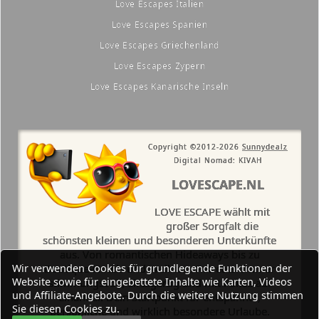
Love Escapes Italien
Love Escapes Spanien
Love Escapes Griechenland
Love Escapes Zypern
Love Escapes Kanarische Inseln
Copyright ©2012-2026
Sunnydealz
Digital Nomad: KIVAH
LOVESCAPE.NL
LOVE ESCAPE wählt mit
großer Sorgfalt die
schönsten kleinen und besonderen Unterkünfte
aus. Von romantischen Hideaways bis zu
Wir verwenden Cookies für grundlegende Funktionen der
Boutique-Hotels und Wellness-Retreats. Immer
Website sowie für eingebettete Inhalte wie Karten, Videos
stimmungsvoll, einzigartig und mit Fokus auf
und Affiliate-Angebote. Durch die weitere Nutzung stimmen
einander. Dein Startpunkt für entspannte,
Sie diesen Cookies zu.
persönliche und wirklich besondere Urlaube.