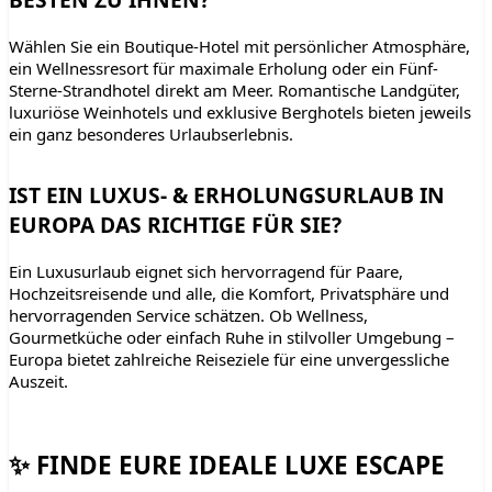
Wählen Sie ein Boutique-Hotel mit persönlicher Atmosphäre,
ein Wellnessresort für maximale Erholung oder ein Fünf-
Sterne-Strandhotel direkt am Meer. Romantische Landgüter,
luxuriöse Weinhotels und exklusive Berghotels bieten jeweils
ein ganz besonderes Urlaubserlebnis.
IST EIN LUXUS- & ERHOLUNGSURLAUB IN
EUROPA DAS RICHTIGE FÜR SIE?
Ein Luxusurlaub eignet sich hervorragend für Paare,
Hochzeitsreisende und alle, die Komfort, Privatsphäre und
hervorragenden Service schätzen. Ob Wellness,
Gourmetküche oder einfach Ruhe in stilvoller Umgebung –
Europa bietet zahlreiche Reiseziele für eine unvergessliche
Auszeit.
✨ FINDE EURE IDEALE LUXE ESCAPE