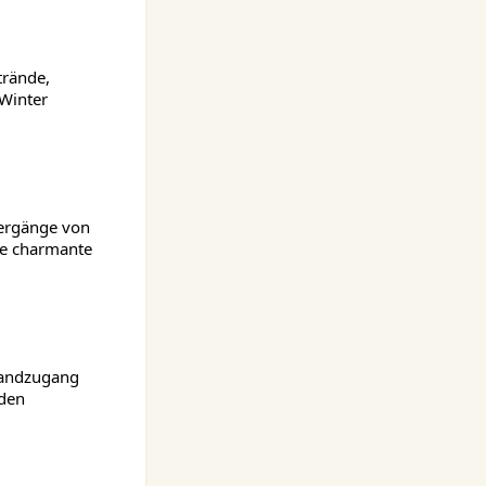
trände,
Winter
tergänge von
ie charmante
trandzugang
eden