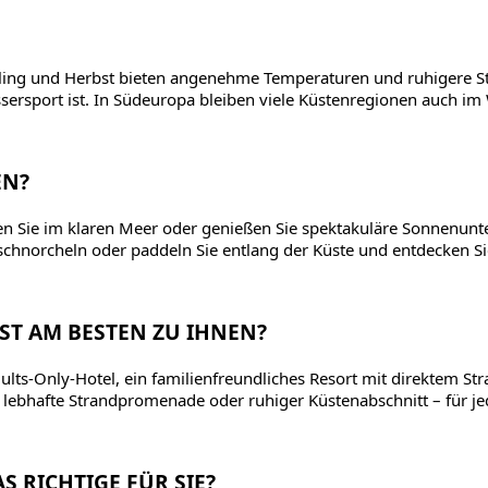
ühling und Herbst bieten angenehme Temperaturen und ruhigere S
rsport ist. In Südeuropa bleiben viele Küstenregionen auch im 
EN?
n Sie im klaren Meer oder genießen Sie spektakuläre Sonnenun
 schnorcheln oder paddeln Sie entlang der Küste und entdecken S
T AM BESTEN ZU IHNEN?
dults-Only-Hotel, ein familienfreundliches Resort mit direktem S
b lebhafte Strandpromenade oder ruhiger Küstenabschnitt – für j
S RICHTIGE FÜR SIE?