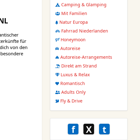
Camping & Glamping
Mit Familien
L
Natur Europa
Fahrrad Niederlanden
antischer
Honeymoon
erkünfte für
 dich von den
Autoreise
e besondere
Autoreise-Arrangements
Direkt am Strand
Luxus & Relax
Romantisch
Adults Only
Fly & Drive
f
X
t