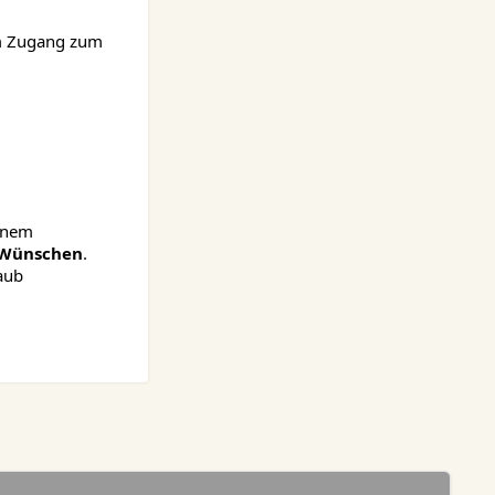
em Zugang zum
einem
 Wünschen
.
aub