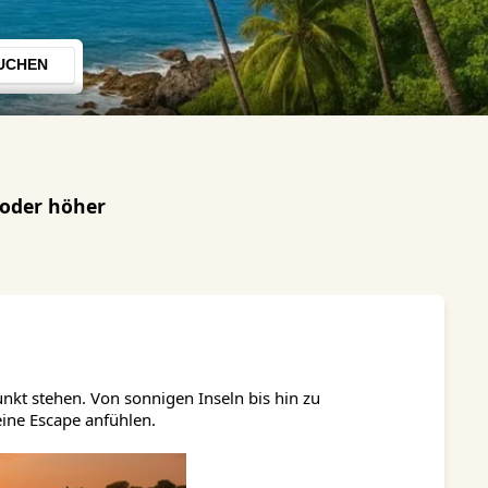
UCHEN
oder höher
nkt stehen. Von sonnigen Inseln bis hin zu
eine Escape anfühlen.