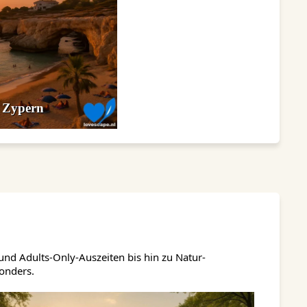
 Zypern
und Adults-Only-Auszeiten bis hin zu Natur-
onders.