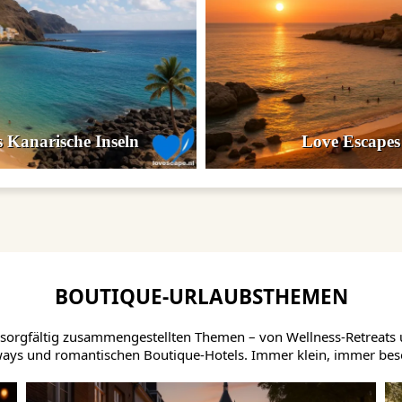
 Kanarische Inseln
Love Escapes
BOUTIQUE-URLAUBSTHEMEN
n sorgfältig zusammengestellten Themen – von Wellness-Retreats 
ays und romantischen Boutique-Hotels. Immer klein, immer bes