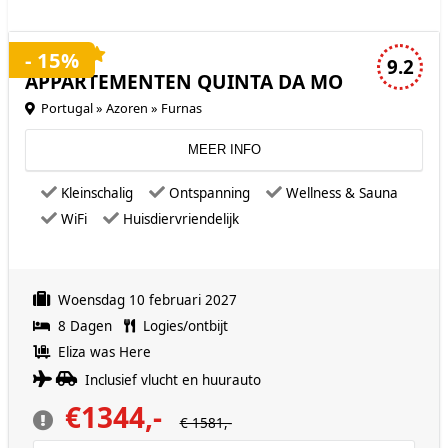
4 sterren accommodatie
- 15%
9.2
APPARTEMENTEN QUINTA DA MO
Portugal » Azoren » Furnas
MEER INFO
Kleinschalig
Ontspanning
Wellness & Sauna
WiFi
Huisdiervriendelijk
Woensdag 10 februari 2027
8 Dagen
Logies/ontbijt
Eliza was Here
Inclusief vlucht en huurauto
€1344,-
€ 1581,-