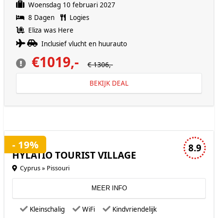
Woensdag 10 februari 2027
8 Dagen
Logies
Eliza was Here
Inclusief vlucht en huurauto
€1019,-
€ 1306,-
BEKIJK DEAL
3 sterren accommodatie
- 19%
8.9
HYLATIO TOURIST VILLAGE
Cyprus » Pissouri
MEER INFO
Kleinschalig
WiFi
Kindvriendelijk