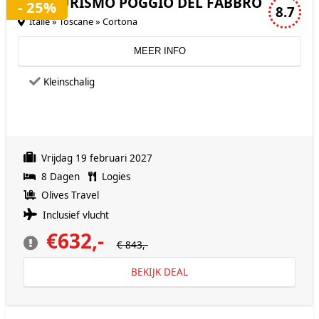
AGRITURISMO POGGIO DEL FABBRO
- 25%
8.7
Italië » Toscane » Cortona
MEER INFO
Kleinschalig
Vrijdag 19 februari 2027
8 Dagen
Logies
Olives Travel
Inclusief vlucht
€632,-
€ 843,-
BEKIJK DEAL