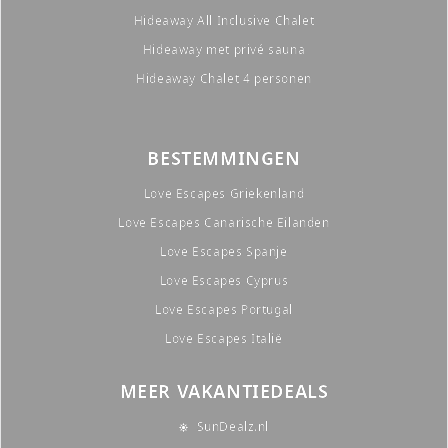
Hideaway All Inclusive Chalet
Hideaway met privé sauna
Hideaway Chalet 4 personen
BESTEMMINGEN
Love Escapes Griekenland
Love Escapes Canarische Eilanden
Love Escapes Spanje
Love Escapes Cyprus
Love Escapes Portugal
Love Escapes Italië
MEER VAKANTIEDEALS
SunDealz.nl