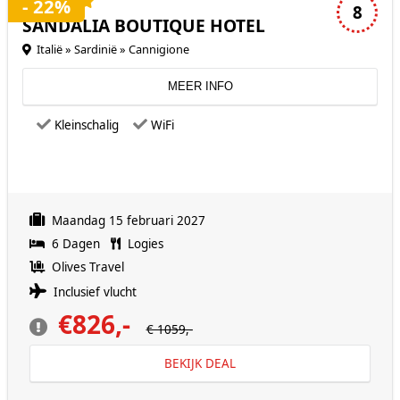
4 sterren accommodatie
- 22%
8
SANDALIA BOUTIQUE HOTEL
Italië » Sardinië » Cannigione
MEER INFO
Kleinschalig
WiFi
Maandag 15 februari 2027
6 Dagen
Logies
Olives Travel
Inclusief vlucht
€826,-
€ 1059,-
BEKIJK DEAL