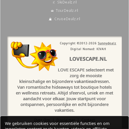
SkiDealz.nl
TourDealz.nl
CruiseDealz.nl
Copyright ©2012-2026
Sunnydealz
Digital Nomad: KIVAH
LOVESCAPE.NL
LOVE ESCAPE selecteert met
zorg de mooiste
kleinschalige en bijzondere vakantieadressen.
Van romantische hideaways tot boutique hotels
en wellness retreats. Altijd sfeervol, uniek en met
aandacht voor elkaar. Jouw startpunt voor
ontspannen, persoonlijke en echt bijzondere
vakanties.
Over Ons
|
Disclaimer
|
Contact
We gebruiken cookies voor essentiële functies en om
ingesloten content zoals kaarten, video's en affiliate