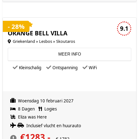
4 sterren accommodatie
- 28%
9.1
ORANGE BELL VILLA
Griekenland » Lesbos » Skoutaros
MEER INFO
Kleinschalig
Ontspanning
WiFi
Woensdag 10 februari 2027
8 Dagen
Logies
Eliza was Here
Inclusief vlucht en huurauto
€1283,-