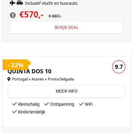
Inclusief vlucht en huurauto
€570,-
€ 687,-
BEKIJK DEAL
4 sterren accommodatie
- 22%
9.7
QUINTA DOS 10
Portugal » Azoren » Ponta Delgada
MEER INFO
Kleinschalig
Ontspanning
WiFi
Kindvriendelijk