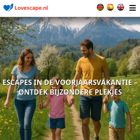
Selecteer de taal
ESCAPES IN DE VOORJAARSVAKANTIE –
ONTDEK BIJZONDERE PLEKJES