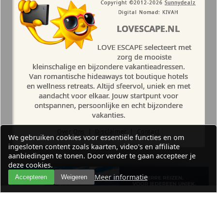
Copyright ©2012-2026
Sunnydealz
Digital Nomad: KIVAH
LOVESCAPE.NL
LOVE ESCAPE selecteert met
zorg de mooiste
kleinschalige en bijzondere vakantieadressen.
Van romantische hideaways tot boutique hotels
en wellness retreats. Altijd sfeervol, uniek en met
aandacht voor elkaar. Jouw startpunt voor
ontspannen, persoonlijke en echt bijzondere
vakanties.
Over Ons
|
Disclaimer
|
Contact
We gebruiken cookies voor essentiële functies en om
ingesloten content zoals kaarten, video's en affiliate
aanbiedingen te tonen. Door verder te gaan accepteer je
deze cookies.
Meer informatie
Accepteren
Weigeren