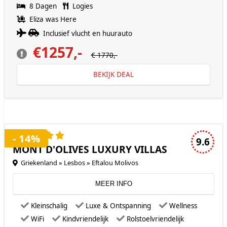
8 Dagen
Logies
Eliza was Here
Inclusief vlucht en huurauto
€1257,-
€ 1770,-
BEKIJK DEAL
5 sterren accommodatie
- 14%
9.6
MONT D'OLIVES LUXURY VILLAS
Griekenland » Lesbos » Eftalou Molivos
MEER INFO
Kleinschalig
Luxe & Ontspanning
Wellness
WiFi
Kindvriendelijk
Rolstoelvriendelijk