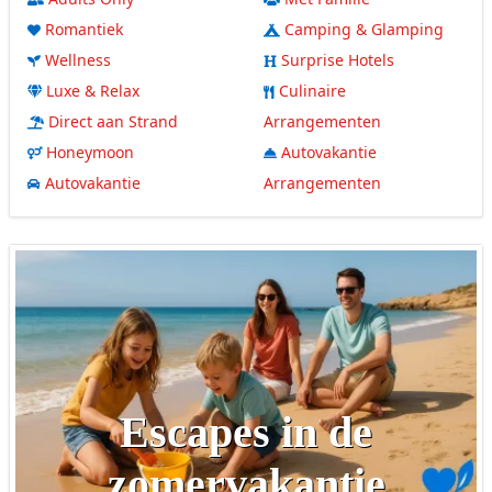
Romantiek
Camping & Glamping
Wellness
Surprise Hotels
Luxe & Relax
Culinaire
Direct aan Strand
Arrangementen
Honeymoon
Autovakantie
Autovakantie
Arrangementen
Escapes in de
zomervakantie