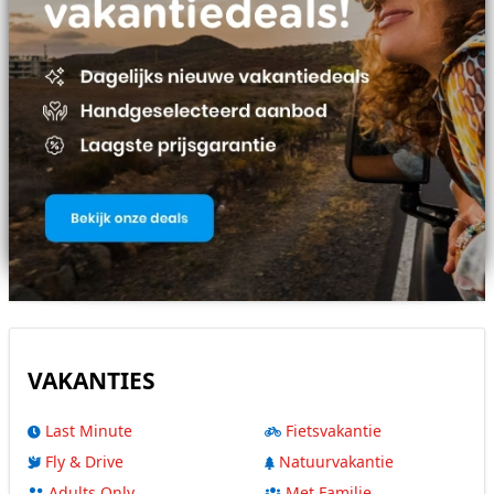
VAKANTIES
Last Minute
Fietsvakantie
Fly & Drive
Natuurvakantie
Adults Only
Met Familie