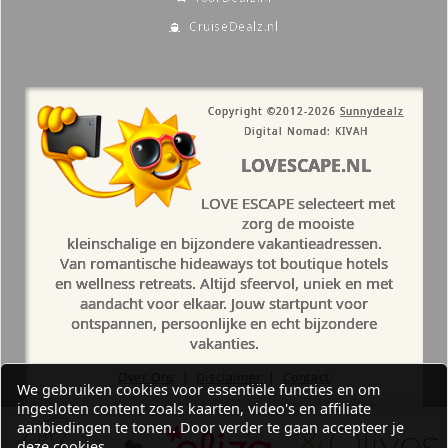
CruiseDealz.nl
Copyright ©2012-2026
Sunnydealz
Digital Nomad: KIVAH
LOVESCAPE.NL
LOVE ESCAPE selecteert met
zorg de mooiste
kleinschalige en bijzondere vakantieadressen.
Van romantische hideaways tot boutique hotels
en wellness retreats. Altijd sfeervol, uniek en met
aandacht voor elkaar. Jouw startpunt voor
ontspannen, persoonlijke en echt bijzondere
vakanties.
Over Ons
|
Disclaimer
|
Contact
We gebruiken cookies voor essentiële functies en om
ingesloten content zoals kaarten, video's en affiliate
aanbiedingen te tonen. Door verder te gaan accepteer je
deze cookies.