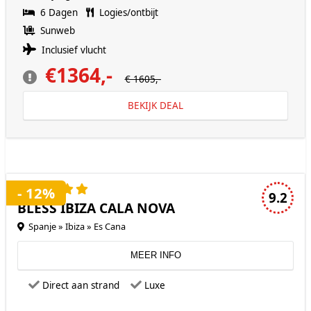
6 Dagen
Logies/ontbijt
Sunweb
Inclusief vlucht
€1364,-
€ 1605,-
BEKIJK DEAL
5 sterren accommodatie
- 12%
9.2
BLESS IBIZA CALA NOVA
Spanje » Ibiza » Es Cana
MEER INFO
Direct aan strand
Luxe