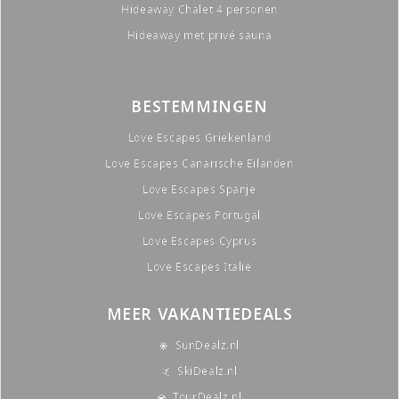
Hideaway Chalet 4 personen
Hideaway met privé sauna
BESTEMMINGEN
Love Escapes Griekenland
Love Escapes Canarische Eilanden
Love Escapes Spanje
Love Escapes Portugal
Love Escapes Cyprus
Love Escapes Italië
MEER VAKANTIEDEALS
SunDealz.nl
SkiDealz.nl
TourDealz.nl