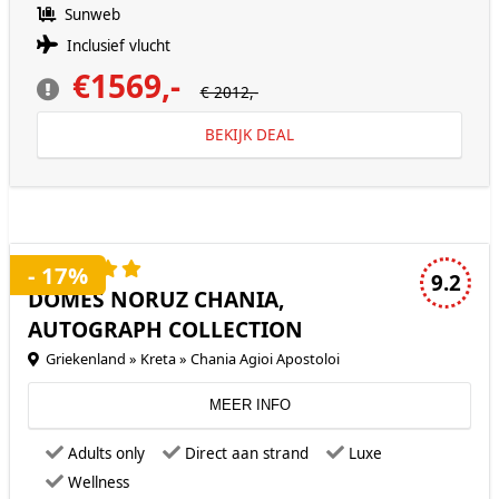
Sunweb
Inclusief vlucht
€1569,-
€ 2012,-
BEKIJK DEAL
5 sterren accommodatie
- 17%
9.2
DOMES NORUZ CHANIA,
AUTOGRAPH COLLECTION
Griekenland » Kreta » Chania Agioi Apostoloi
MEER INFO
Adults only
Direct aan strand
Luxe
Wellness