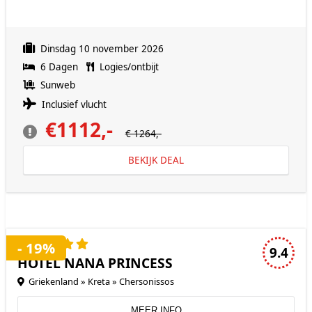
Dinsdag 10 november 2026
6 Dagen
Logies/ontbijt
Sunweb
Inclusief vlucht
€1112,-
€ 1264,-
BEKIJK DEAL
5 sterren accommodatie
- 19%
9.4
HOTEL NANA PRINCESS
Griekenland » Kreta » Chersonissos
MEER INFO