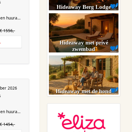
s
Hideaway Berg Lodge
en huurauto
€ 1556,-
L
Hideaway met privé
zwembad
mber 2026
Hideaway met de hond
s
en huurauto
€ 1454,-