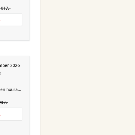
1017,-
L
ember 2026
s
en huurauto
937,-
L