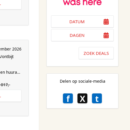
L
DATUM
DAGEN
ember 2026
ZOEK DEALS
/ontbijt
en huurauto
Delen op sociale-media
1017,-
f
X
t
L