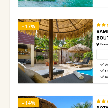
- 17%
BAM
BOU
Bonai
A
O
Ro
- 14%
BOT