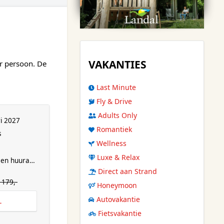
VAKANTIES
r persoon. De
Last Minute
Fly & Drive
Adults Only
i 2027
Romantiek
s
Wellness
Luxe & Relax
en huurauto
Direct aan Strand
1179,-
Honeymoon
Autovakantie
L
Fietsvakantie