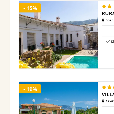
- 15%
RUR
Spanj
Kl
- 19%
VILL
Griek