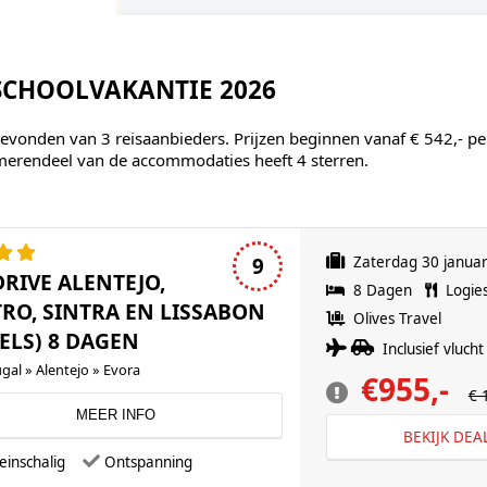
 SCHOOLVAKANTIE 2026
evonden van 3 reisaanbieders. Prijzen beginnen vanaf € 542,- pe
merendeel van de accommodaties heeft 4 sterren.
4 sterren accommodatie
9
Zaterdag 30 januar
DRIVE ALENTEJO,
8 Dagen
Logie
RO, SINTRA EN LISSABON
Olives Travel
ELS) 8 DAGEN
Inclusief vlucht 
gal » Alentejo » Evora
€955,-
€ 
MEER INFO
BEKIJK DEA
einschalig
Ontspanning