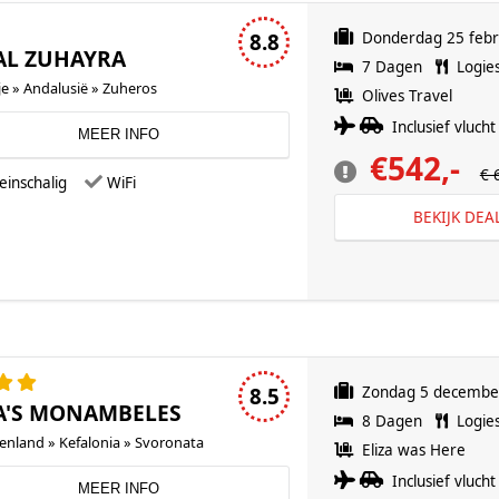
2 sterren accommodatie
8.8
Donderdag 25 febr
AL ZUHAYRA
7 Dagen
Logie
e » Andalusië » Zuheros
Olives Travel
Inclusief vlucht 
MEER INFO
€542,-
€ 
einschalig
WiFi
BEKIJK DEA
4 sterren accommodatie
8.5
Zondag 5 decembe
A'S MONAMBELES
8 Dagen
Logie
enland » Kefalonia » Svoronata
Eliza was Here
Inclusief vlucht 
MEER INFO