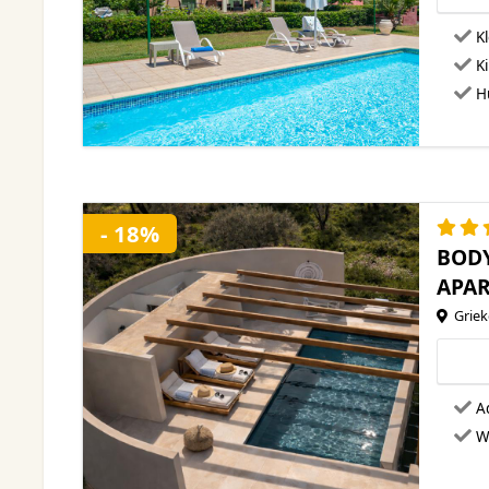
Kl
K
H
- 18%
BOD
APA
Grie
A
W