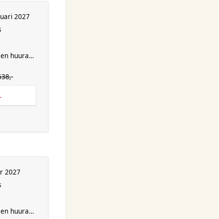
uari 2027
s
en huurauto
638,-
L
r 2027
s
en huurauto