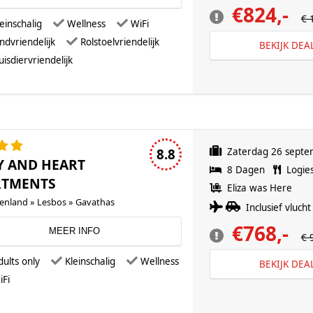
€824,-
€ 
einschalig
Wellness
WiFi
indvriendelijk
Rolstoelvriendelijk
BEKIJK DEA
uisdiervriendelijk
4 sterren accommodatie
8.8
Zaterdag 26 sept
Y AND HEART
8 Dagen
Logie
RTMENTS
Eliza was Here
kenland » Lesbos » Gavathas
Inclusief vlucht 
€768,-
MEER INFO
€ 
dults only
Kleinschalig
Wellness
BEKIJK DEA
iFi