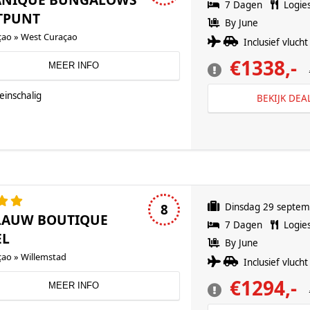
7 Dagen
Logie
TPUNT
By June
çao » West Curaçao
Inclusief vlucht 
€1338,-
MEER INFO
einschalig
BEKIJK DEA
4 sterren accommodatie
8
Dinsdag 29 septe
LAUW BOUTIQUE
7 Dagen
Logie
EL
By June
çao » Willemstad
Inclusief vlucht 
€1294,-
MEER INFO