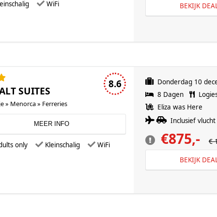
einschalig
WiFi
BEKIJK DEA
3 sterren accommodatie
8.6
Donderdag 10 dec
LT SUITES
8 Dagen
Logies
e » Menorca » Ferreries
Eliza was Here
Inclusief vlucht 
MEER INFO
€875,-
€ 
dults only
Kleinschalig
WiFi
BEKIJK DEA