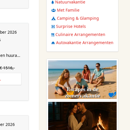
Natuurvakantie
Met Familie
Camping & Glamping
Surprise Hotels
mber 2026
Culinaire Arrangementen
s
Autovakantie Arrangementen
en huurauto
€ 1516,-
L
Escapes in de
zomervakantie
er 2026