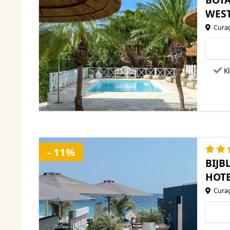
WES
Cura
Kl
- 11%
BIJB
HOT
Cura