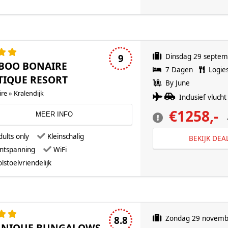
4 sterren accommodatie
9
Dinsdag 29 septe
BOO BONAIRE
7 Dagen
Logie
TIQUE RESORT
By June
re » Kralendijk
Inclusief vlucht 
€1258,-
MEER INFO
dults only
Kleinschalig
BEKIJK DEA
ntspanning
WiFi
lstoelvriendelijk
4 sterren accommodatie
8.8
Zondag 29 novemb
ANIQUE BUNGALOWS