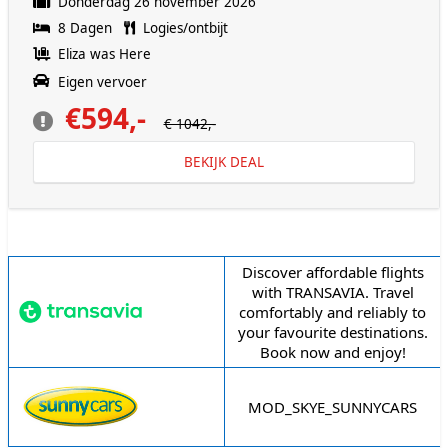
Donderdag 26 november 2026
8 Dagen
Logies/ontbijt
Eliza was Here
Eigen vervoer
€594,-
€ 1042,-
BEKIJK DEAL
Reisorganisatie
Omschrijving
Discover affordable flights
with TRANSAVIA. Travel
comfortably and reliably to
your favourite destinations.
Book now and enjoy!
MOD_SKYE_SUNNYCARS