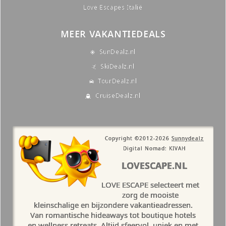
Love Escapes Italië
MEER VAKANTIEDEALS
SunDealz.nl
SkiDealz.nl
TourDealz.nl
CruiseDealz.nl
Copyright ©2012-2026
Sunnydealz
Digital Nomad: KIVAH
LOVESCAPE.NL
LOVE ESCAPE selecteert met
zorg de mooiste
kleinschalige en bijzondere vakantieadressen.
Van romantische hideaways tot boutique hotels
en wellness retreats. Altijd sfeervol, uniek en met