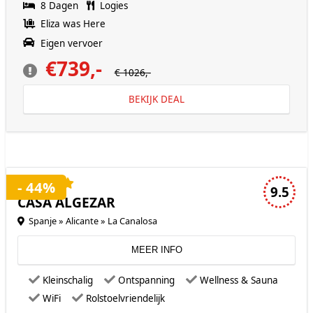
8 Dagen
Logies
Eliza was Here
Eigen vervoer
€739,-
€ 1026,-
BEKIJK DEAL
4 sterren accommodatie
- 44%
9.5
CASA ALGEZAR
Spanje » Alicante » La Canalosa
MEER INFO
Kleinschalig
Ontspanning
Wellness & Sauna
WiFi
Rolstoelvriendelijk