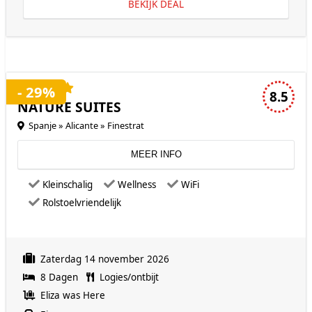
BEKIJK DEAL
4 sterren accommodatie
- 29%
8.5
NATURE SUITES
Spanje » Alicante » Finestrat
MEER INFO
Kleinschalig
Wellness
WiFi
Rolstoelvriendelijk
Zaterdag 14 november 2026
8 Dagen
Logies/ontbijt
Eliza was Here