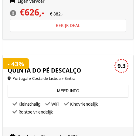
Eigen vervoer
€626,-
€ 882,-
BEKIJK DEAL
3 sterren accommodatie
- 43%
9.3
QUINTA DO PÉ DESCALÇO
Portugal » Costa de Lisboa » Sintra
MEER INFO
Kleinschalig
WiFi
Kindvriendelijk
Rolstoelvriendelijk