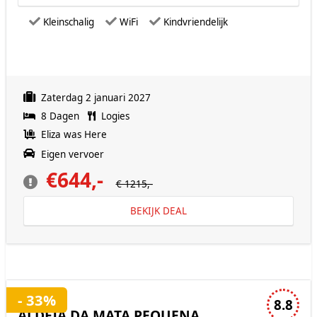
Kleinschalig
WiFi
Kindvriendelijk
Zaterdag 2 januari 2027
8 Dagen
Logies
Eliza was Here
Eigen vervoer
€644,-
€ 1215,-
BEKIJK DEAL
3 sterren accommodatie
- 33%
8.8
ALDEIA DA MATA PEQUENA