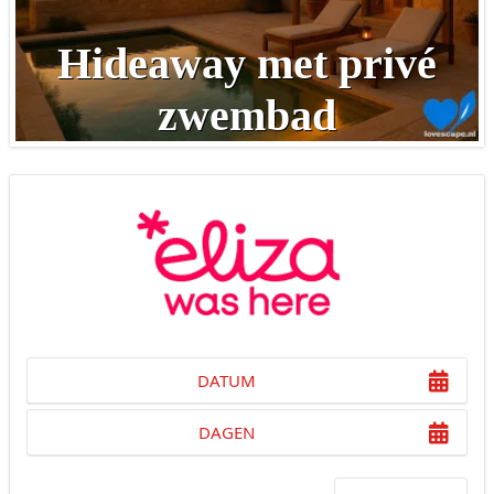
Hideaway met privé
zwembad
DATUM
DAGEN