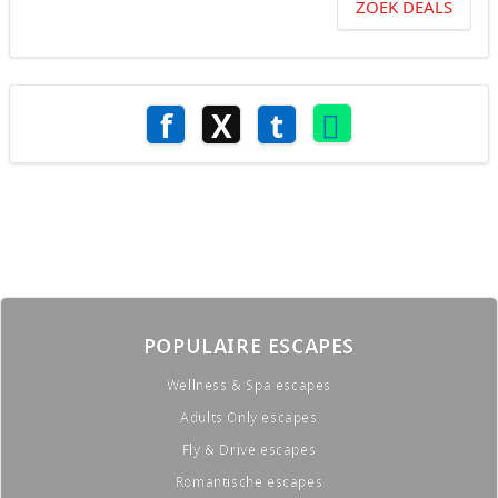
ZOEK DEALS
f
X
t
POPULAIRE ESCAPES
Wellness & Spa escapes
Adults Only escapes
Fly & Drive escapes
Romantische escapes