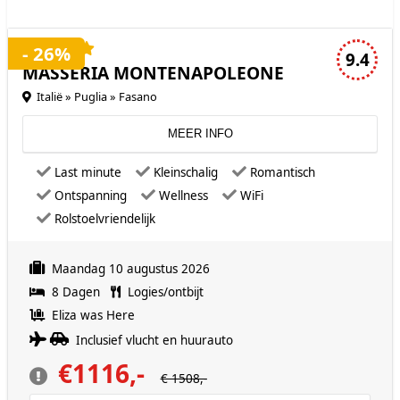
4 sterren accommodatie
- 26%
9.4
MASSERIA MONTENAPOLEONE
Italië » Puglia » Fasano
MEER INFO
Last minute
Kleinschalig
Romantisch
Ontspanning
Wellness
WiFi
Rolstoelvriendelijk
Maandag 10 augustus 2026
8 Dagen
Logies/ontbijt
Eliza was Here
Inclusief vlucht en huurauto
€1116,-
€ 1508,-