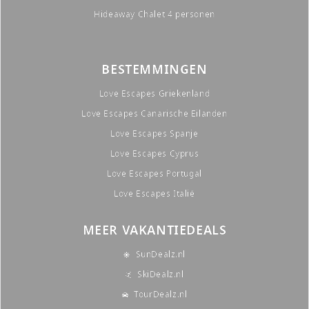
Hideaway Chalet 4 personen
BESTEMMINGEN
Love Escapes Griekenland
Love Escapes Canarische Eilanden
Love Escapes Spanje
Love Escapes Cyprus
Love Escapes Portugal
Love Escapes Italië
MEER VAKANTIEDEALS
SunDealz.nl
SkiDealz.nl
TourDealz.nl