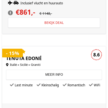
Inclusief vlucht en huurauto
€861,-
€ 1148,-
BEKIJK DEAL
4 sterren accommodatie
- 15%
8.6
TENUTA EDONÉ
Italië » Sicilië » Graniti
MEER INFO
Last minute
Kleinschalig
Romantisch
WiFi