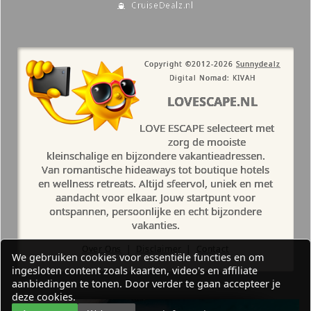
CruiseDealz.nl
Copyright ©2012-2026
Sunnydealz
Digital Nomad: KIVAH
LOVESCAPE.NL
LOVE ESCAPE selecteert met
zorg de mooiste
kleinschalige en bijzondere vakantieadressen.
Van romantische hideaways tot boutique hotels
en wellness retreats. Altijd sfeervol, uniek en met
aandacht voor elkaar. Jouw startpunt voor
ontspannen, persoonlijke en echt bijzondere
vakanties.
Over Ons
|
Disclaimer
|
Contact
We gebruiken cookies voor essentiële functies en om
ingesloten content zoals kaarten, video's en affiliate
aanbiedingen te tonen. Door verder te gaan accepteer je
deze cookies.