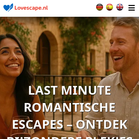
Selecteer de taal
LAST MINUTE
ROMANTISCHE
ESCAPES – ONTDEK