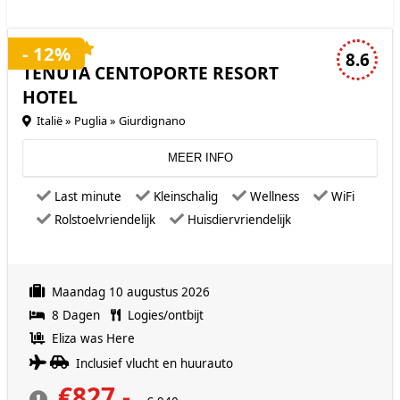
4 sterren accommodatie
- 12%
8.6
TENUTA CENTOPORTE RESORT
HOTEL
Italië » Puglia » Giurdignano
MEER INFO
Last minute
Kleinschalig
Wellness
WiFi
Rolstoelvriendelijk
Huisdiervriendelijk
Maandag 10 augustus 2026
8 Dagen
Logies/ontbijt
Eliza was Here
Inclusief vlucht en huurauto
€827,-