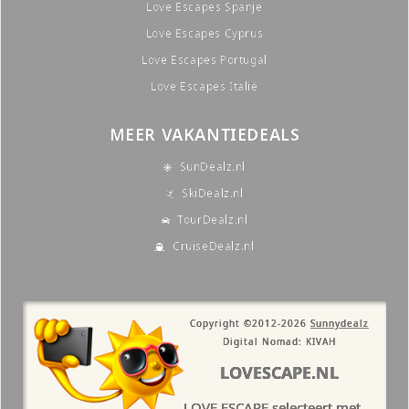
Love Escapes Spanje
Love Escapes Cyprus
Love Escapes Portugal
Love Escapes Italië
MEER VAKANTIEDEALS
SunDealz.nl
SkiDealz.nl
TourDealz.nl
CruiseDealz.nl
Copyright ©2012-2026
Sunnydealz
Digital Nomad: KIVAH
LOVESCAPE.NL
LOVE ESCAPE selecteert met