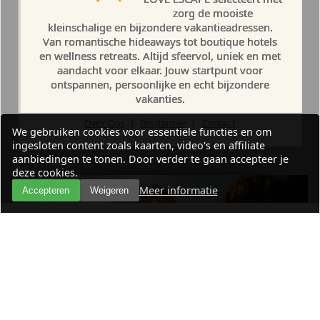
zorg de mooiste
kleinschalige en bijzondere vakantieadressen.
Van romantische hideaways tot boutique hotels
en wellness retreats. Altijd sfeervol, uniek en met
aandacht voor elkaar. Jouw startpunt voor
ontspannen, persoonlijke en echt bijzondere
vakanties.
Over Ons
|
Disclaimer
|
Contact
We gebruiken cookies voor essentiële functies en om
ingesloten content zoals kaarten, video's en affiliate
aanbiedingen te tonen. Door verder te gaan accepteer je
deze cookies.
Meer informatie
Accepteren
Weigeren