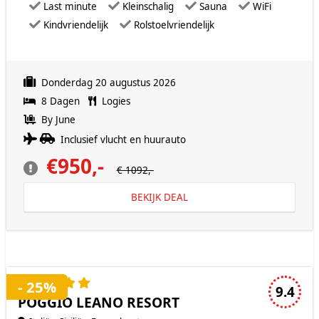
Last minute
Kleinschalig
Sauna
WiFi
Kindvriendelijk
Rolstoelvriendelijk
Donderdag 20 augustus 2026
8 Dagen
Logies
By June
Inclusief vlucht en huurauto
€950,-
€ 1092,-
BEKIJK DEAL
5 sterren accommodatie
- 25%
9.4
POGGIO LEANO RESORT