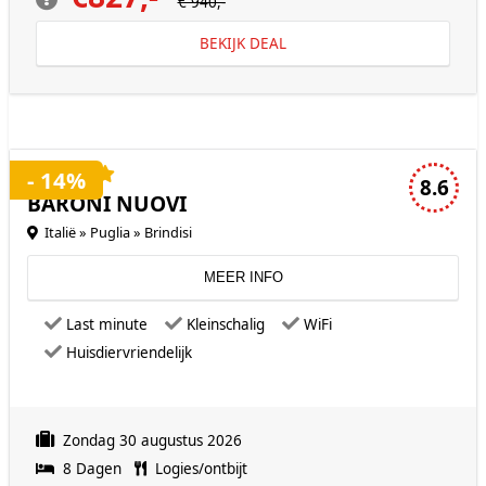
€ 940,-
BEKIJK DEAL
4 sterren accommodatie
- 14%
8.6
BARONI NUOVI
Italië » Puglia » Brindisi
MEER INFO
Last minute
Kleinschalig
WiFi
Huisdiervriendelijk
Zondag 30 augustus 2026
8 Dagen
Logies/ontbijt