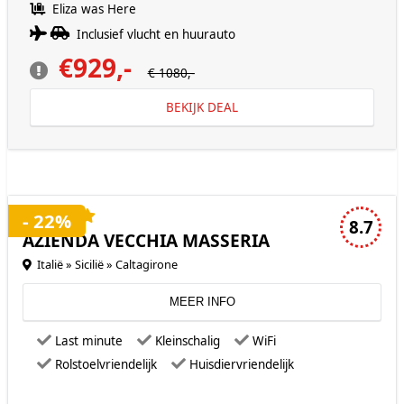
Eliza was Here
Inclusief vlucht en huurauto
€929,-
€ 1080,-
BEKIJK DEAL
4 sterren accommodatie
- 22%
8.7
AZIENDA VECCHIA MASSERIA
Italië » Sicilië » Caltagirone
MEER INFO
Last minute
Kleinschalig
WiFi
Rolstoelvriendelijk
Huisdiervriendelijk