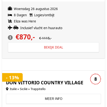
Woensdag 26 augustus 2026
8 Dagen
Logies/ontbijt
Eliza was Here
Inclusief vlucht en huurauto
€870,-
€ 1115,-
BEKIJK DEAL
3 sterren accommodatie
- 13%
8
DON VITTORIO COUNTRY VILLAGE
Italië » Sicilië » Trappitello
MEER INFO