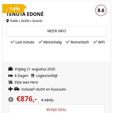
4 sterren accommodatie
- 14%
8.6
TENUTA EDONÉ
Italië » Sicilië » Graniti
MEER INFO
Last minute
Kleinschalig
Romantisch
WiFi
Vrijdag 21 augustus 2026
8 Dagen
Logies/ontbijt
Eliza was Here
Inclusief vlucht en huurauto
€876,-
€ 1019,-
BEKIJK DEAL