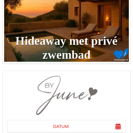
Hideaway met privé
zwembad
DATUM