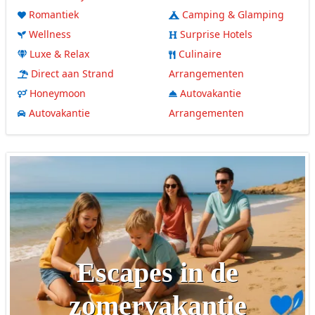
Romantiek
Camping & Glamping
Wellness
Surprise Hotels
Luxe & Relax
Culinaire
Direct aan Strand
Arrangementen
Honeymoon
Autovakantie
Autovakantie
Arrangementen
Escapes in de
zomervakantie