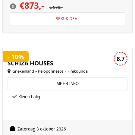
€873,-
€ 970,-
BEKIJK DEAL
3 sterren accommodatie
- 10%
8.7
SCHIZA HOUSES
Griekenland » Peloponnesos » Finikounda
MEER INFO
Kleinschalig
Zaterdag 3 oktober 2026