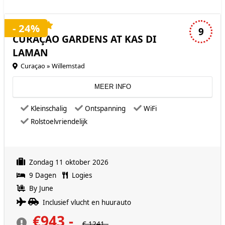
4 sterren accommodatie
- 24%
9
CURAÇAO GARDENS AT KAS DI
LAMAN
Curaçao » Willemstad
MEER INFO
Kleinschalig
Ontspanning
WiFi
Rolstoelvriendelijk
Zondag 11 oktober 2026
9 Dagen
Logies
By June
Inclusief vlucht en huurauto
€943,-
€ 1241,-