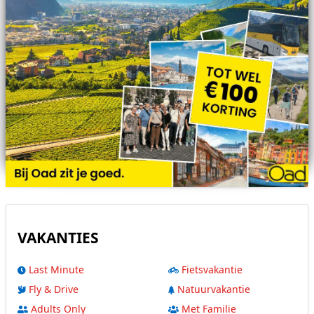
VAKANTIES
Last Minute
Fietsvakantie
Fly & Drive
Natuurvakantie
Adults Only
Met Familie