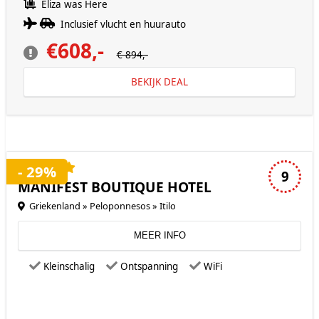
Eliza was Here
Inclusief vlucht en huurauto
€608,-
€ 894,-
BEKIJK DEAL
4 sterren accommodatie
- 29%
9
MANIFEST BOUTIQUE HOTEL
Griekenland » Peloponnesos » Itilo
MEER INFO
Kleinschalig
Ontspanning
WiFi