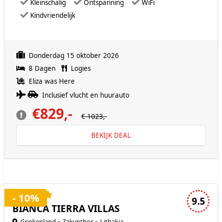
Kleinschalig
Ontspanning
WiFi
Kindvriendelijk
Donderdag 15 oktober 2026
8 Dagen
Logies
Eliza was Here
Inclusief vlucht en huurauto
€829,-
€ 1023,-
BEKIJK DEAL
4 sterren accommodatie
- 10%
9.5
BIANCA TIERRA VILLAS
Griekenland » Zakynthos » Lithakia