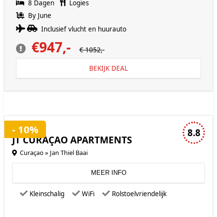
8 Dagen
Logies
By June
Inclusief vlucht en huurauto
€947,-
€ 1052,-
BEKIJK DEAL
3 sterren accommodatie
- 10%
8.8
JT CURAÇAO APARTMENTS
Curaçao » Jan Thiel Baai
MEER INFO
Kleinschalig
WiFi
Rolstoelvriendelijk