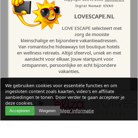
Digital Nomad: KIVAH
LOVESCAPE.NL
LOVE ESCAPE selecteert met
zorg de mooiste
kleinschalige en bijzondere vakantieadressen.
Van romantische hideaways tot boutique hotels
en wellness retreats. Altijd sfeervol, uniek en met
aandacht voor elkaar. Jouw startpunt voor
ontspannen, persoonlijke en echt bijzondere
vakanties.
Over Ons
|
Disclaimer
|
Contact
We gebruiken cookies voor essentiële functies en om
ingesloten content zoals kaarten, video's en affiliate
aanbiedingen te tonen. Door verder te gaan accepteer je
deze cookies.
Meer informatie
Accepteren
Weigeren