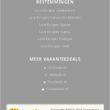
BESTEMMINGEN
Love Escapes Griekenland
Love Escapes Canarische Eilanden
Love Escapes Spanje
Love Escapes Cyprus
Love Escapes Portugal
Love Escapes Italië
MEER VAKANTIEDEALS
SunDealz.nl
SkiDealz.nl
TourDealz.nl
CruiseDealz.nl
Copyright ©2012-2026
Sunnydealz