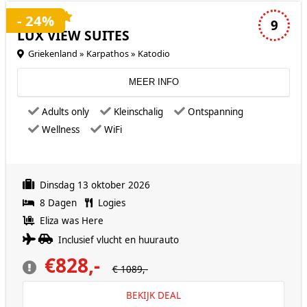
4 sterren accommodatie
- 24%
9
LUX VIEW SUITES
Griekenland » Karpathos » Katodio
MEER INFO
Adults only
Kleinschalig
Ontspanning
Wellness
WiFi
Dinsdag 13 oktober 2026
8 Dagen
Logies
Eliza was Here
Inclusief vlucht en huurauto
€828,-
€ 1089,-
BEKIJK DEAL