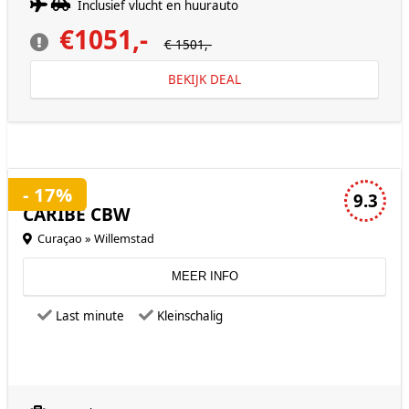
Inclusief vlucht en huurauto
€1051,-
€ 1501,-
BEKIJK DEAL
3 sterren accommodatie
- 17%
9.3
CARIBE CBW
Curaçao » Willemstad
MEER INFO
Last minute
Kleinschalig