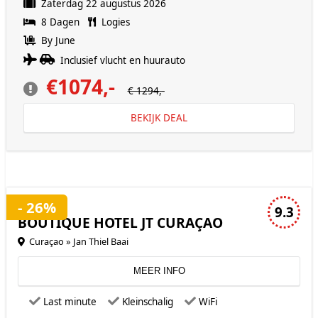
Zaterdag 22 augustus 2026
8 Dagen
Logies
By June
Inclusief vlucht en huurauto
€1074,-
€ 1294,-
BEKIJK DEAL
3 sterren accommodatie
- 26%
9.3
BOUTIQUE HOTEL JT CURAÇAO
Curaçao » Jan Thiel Baai
MEER INFO
Last minute
Kleinschalig
WiFi