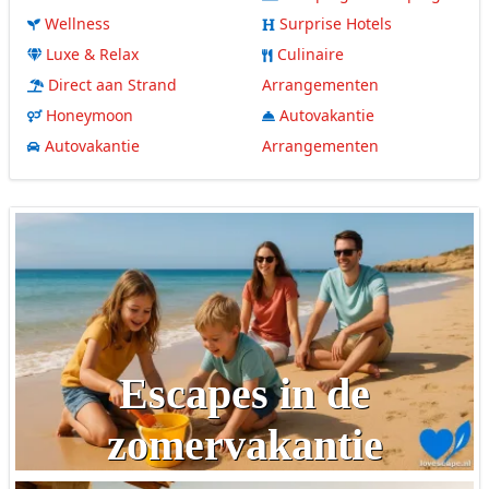
Wellness
Surprise Hotels
Luxe & Relax
Culinaire
Direct aan Strand
Arrangementen
Honeymoon
Autovakantie
Autovakantie
Arrangementen
Escapes in de
zomervakantie