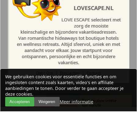
LOVESCAPE.NL
LOVE ESCAPE selecteert met
zorg de mooiste
kleinschalige en bijzondere vakantieadressen.
Van romantische hideaways tot boutique hotels
en wellness retreats. Altijd sfeervol, uniek en met
aandacht voor elkaar. Jouw startpunt voor
ontspannen, persoonlijke en echt bijzondere
vakanties.
Over Ons
|
Disclaimer
|
Contact
We gebruiken cookies voor essentiële functies en om
ingesloten content zoals kaarten, video's en affiliate
aanbiedingen te tonen. Door verder te gaan accepteer je
deze cookies.
Meer informatie
Accepteren
Weigeren