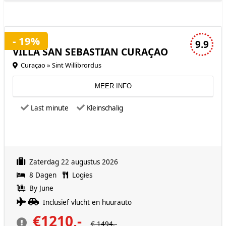
3 sterren accommodatie
- 19%
9.9
VILLA SAN SEBASTIAN CURAÇAO
Curaçao » Sint Willibrordus
MEER INFO
Last minute
Kleinschalig
Zaterdag 22 augustus 2026
8 Dagen
Logies
By June
Inclusief vlucht en huurauto
€1210,-
€ 1494,-