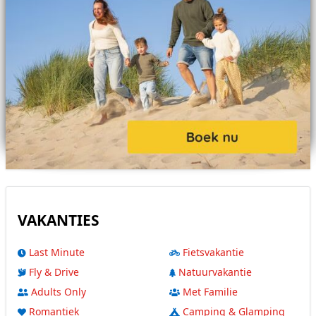
VAKANTIES
Last Minute
Fietsvakantie
Fly & Drive
Natuurvakantie
Adults Only
Met Familie
Romantiek
Camping & Glamping