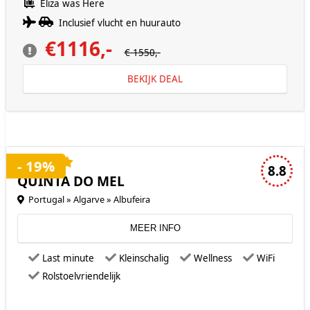
Eliza was Here
Inclusief vlucht en huurauto
€1116,-
€ 1550,-
BEKIJK DEAL
4 sterren accommodatie
- 19%
8.8
QUINTA DO MEL
Portugal » Algarve » Albufeira
MEER INFO
Last minute
Kleinschalig
Wellness
WiFi
Rolstoelvriendelijk